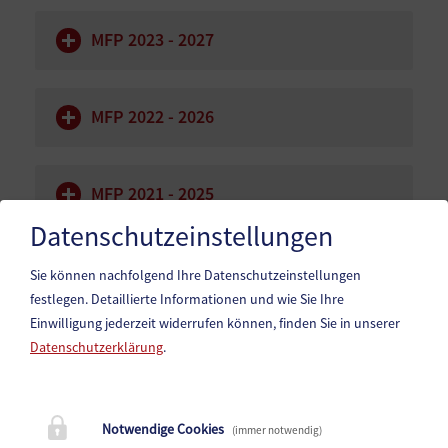
MFP 2023 - 2027
MFP 2022 - 2026
MFP 2021 - 2025
Datenschutzeinstellungen
MFP 2020 - 2024
Sie können nachfolgend Ihre Datenschutzeinstellungen
festlegen.
Detaillierte Informationen und wie Sie Ihre
Einwilligung jederzeit widerrufen können, finden Sie in unserer
Datenschutzerklärung
.
Marktgemeinde Paternion
Notwendige Cookies
(immer notwendig)
Hauptstraße 83, 9711 Paternion