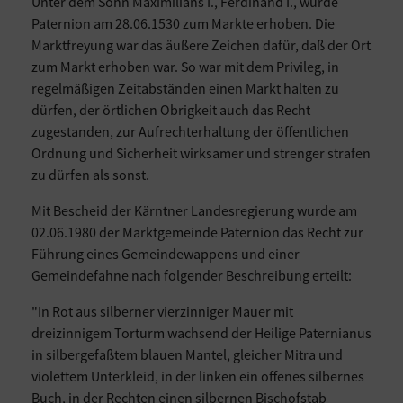
Unter dem Sohn Maximilians I., Ferdinand I., wurde
Paternion am 28.06.1530 zum Markte erhoben. Die
Marktfreyung war das äußere Zeichen dafür, daß der Ort
zum Markt erhoben war. So war mit dem Privileg, in
regelmäßigen Zeitabständen einen Markt halten zu
dürfen, der örtlichen Obrigkeit auch das Recht
zugestanden, zur Aufrechterhaltung der öffentlichen
Ordnung und Sicherheit wirksamer und strenger strafen
zu dürfen als sonst.
Mit Bescheid der Kärntner Landesregierung wurde am
02.06.1980 der Marktgemeinde Paternion das Recht zur
Führung eines Gemeindewappens und einer
Gemeindefahne nach folgender Beschreibung erteilt:
"In Rot aus silberner vierzinniger Mauer mit
dreizinnigem Torturm wachsend der Heilige Paternianus
in silbergefaßtem blauen Mantel, gleicher Mitra und
violettem Unterkleid, in der linken ein offenes silbernes
Buch, in der Rechten einen silbernen Bischofstab