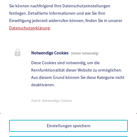
Paternion
Sie können nachfolgend Ihre Datenschutzeinstellungen
festlegen.
Detaillierte Informationen und wie Sie Ihre
Einwilligung jederzeit widerrufen können, finden Sie in unserer
Datenschutzerklärung
.
Marktgemeinde Paternion
Notwendige Cookies
(immer notwendig)
Hauptstraße 83, 9711 Paternion
Diese Cookies sind notwendig, um die
Telefon:
+43 (4245) 28 88 0
Kernfunktionalität dieser Website zu ermöglichen.
Fax: +43 (4245) 28 88 - 40
Aus diesem Grund können Sie diese Kategorie nicht
deaktivieren.
E-Mail:
paternion@ktn.gde.at
Parteienverkehr:
Zweck
:
Notwendige Cookies
Heute,
Geschlossen
Amtsstunden:
Heute,
Geschlossen
Einstellungen speichern