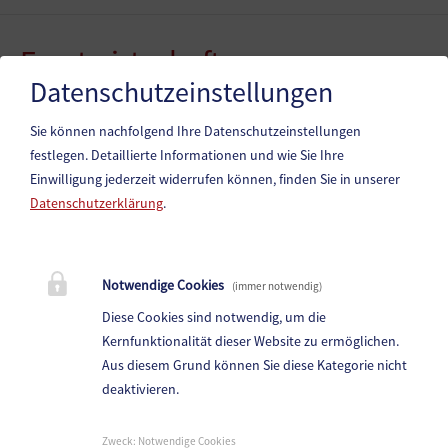
Forstwirtschaft
Datenschutzeinstellungen
Forstwirtschaft in unserer Gemeinde
Sie können nachfolgend Ihre Datenschutzeinstellungen
festlegen.
Detaillierte Informationen und wie Sie Ihre
Einwilligung jederzeit widerrufen können, finden Sie in unserer
Datenschutzerklärung
.
Marktgemeinde Paternion
Notwendige Cookies
(immer notwendig)
Hauptstraße 83, 9711 Paternion
Diese Cookies sind notwendig, um die
Telefon:
+43 (4245) 28 88 0
Kernfunktionalität dieser Website zu ermöglichen.
Fax: +43 (4245) 28 88 - 40
Aus diesem Grund können Sie diese Kategorie nicht
deaktivieren.
E-Mail:
paternion@ktn.gde.at
Parteienverkehr:
Zweck
:
Notwendige Cookies