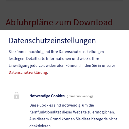
Abfuhrpläne zum Download
bzw. Ausdrucken!
Datenschutzeinstellungen
Abfuhrplan - Restmüll
Sie können nachfolgend Ihre Datenschutzeinstellungen
festlegen.
Detaillierte Informationen und wie Sie Ihre
Einwilligung jederzeit widerrufen können, finden Sie in unserer
Datenschutzerklärung
.
Marktgemeinde Paternion
Notwendige Cookies
(immer notwendig)
Hauptstraße 83, 9711 Paternion
Diese Cookies sind notwendig, um die
Telefon:
+43 (4245) 28 88 0
Kernfunktionalität dieser Website zu ermöglichen.
Fax: +43 (4245) 28 88 - 40
Aus diesem Grund können Sie diese Kategorie nicht
deaktivieren.
E-Mail:
paternion@ktn.gde.at