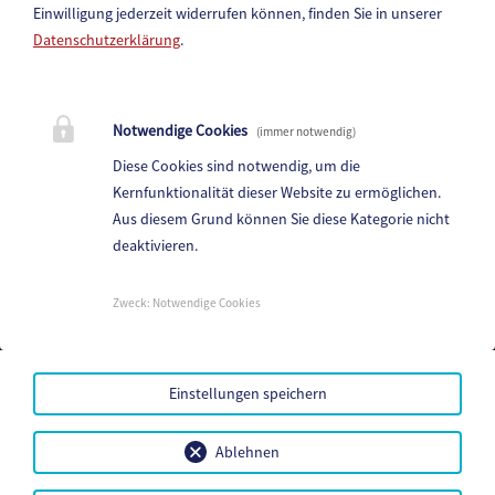
Einwilligung jederzeit widerrufen können, finden Sie in unserer
Datenschutzerklärung
.
Marktgemeinde Paternion
Notwendige Cookies
(immer notwendig)
Hauptstraße 83, 9711 Paternion
Diese Cookies sind notwendig, um die
Telefon:
+43 (4245) 28 88 0
Kernfunktionalität dieser Website zu ermöglichen.
Fax: +43 (4245) 28 88 - 40
Aus diesem Grund können Sie diese Kategorie nicht
deaktivieren.
E-Mail:
paternion@ktn.gde.at
Parteienverkehr:
Zweck
:
Notwendige Cookies
Heute,
07:00 - 12:30
Amtsstunden:
Heute,
07:00 - 12:30 , 13:00 - 15:00
Einstellungen speichern
Mehr...
Ablehnen
Amtssignatur
Datenschutz