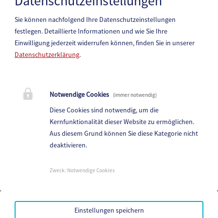
Datenschutzeinstellungen
Tourenführer: Udo Jester
Sie können nachfolgend Ihre Datenschutzeinstellungen
festlegen.
Detaillierte Informationen und wie Sie Ihre
Einwilligung jederzeit widerrufen können, finden Sie in unserer
Datenschutzerklärung
.
Marktgemeinde Paternion
Notwendige Cookies
(immer notwendig)
Hauptstraße 83, 9711 Paternion
Diese Cookies sind notwendig, um die
Telefon:
+43 (4245) 28 88 0
Kernfunktionalität dieser Website zu ermöglichen.
Fax: +43 (4245) 28 88 - 40
Aus diesem Grund können Sie diese Kategorie nicht
deaktivieren.
E-Mail:
paternion@ktn.gde.at
Parteienverkehr:
Zweck
:
Notwendige Cookies
Heute,
07:00 - 12:30
Amtsstunden:
Heute,
07:00 - 12:30 , 13:00 - 15:00
Einstellungen speichern