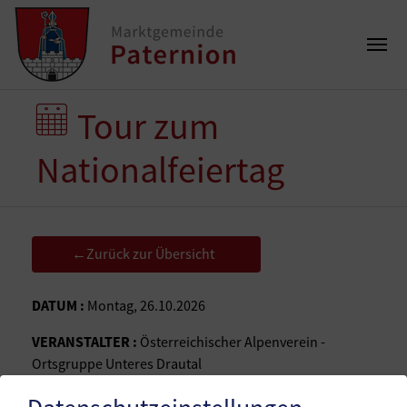
Tour zum
Nationalfeiertag
Zurück zur Übersicht
←
DATUM :
Montag, 26.10.2026
VERANSTALTER :
Österreichischer Alpenverein -
Ortsgruppe Unteres Drautal