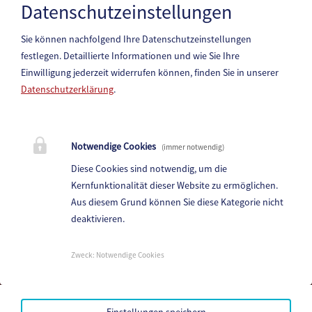
Datenschutzeinstellungen
Sie können nachfolgend Ihre Datenschutzeinstellungen
festlegen.
Detaillierte Informationen und wie Sie Ihre
Einwilligung jederzeit widerrufen können, finden Sie in unserer
Datenschutzerklärung
.
Marktgemeinde Paternion
Notwendige Cookies
(immer notwendig)
Hauptstraße 83, 9711 Paternion
Diese Cookies sind notwendig, um die
Telefon:
+43 (4245) 28 88 0
Kernfunktionalität dieser Website zu ermöglichen.
Fax: +43 (4245) 28 88 - 40
Aus diesem Grund können Sie diese Kategorie nicht
deaktivieren.
E-Mail:
paternion@ktn.gde.at
Parteienverkehr:
Zweck
:
Notwendige Cookies
Heute,
07:00 - 12:00
Amtsstunden:
Heute,
07:00 - 12:00