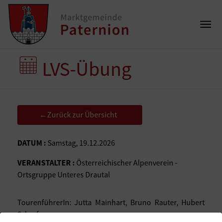
LVS-Übung
Zurück zur Übersicht
←
DATUM :
Samstag, 19.12.2026
VERANSTALTER :
Österreichischer Alpenverein -
Ortsgruppe Unteres Drautal
TourenführerIn: Jutta Mainhart, Bruno Rauter, Hubert
Scharf