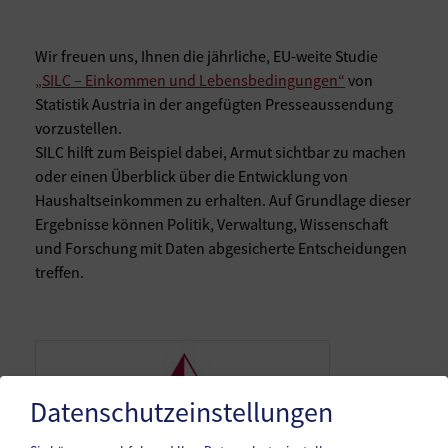
Wir freuen uns, Ihnen die jährliche, EU-weite Studie
„SILC – Einkommen und Lebensbedingungen“
von
Statistik Austria in der angefügten Presseaussendung
vorzustellen.
SILC hilft zum Beispiel dabei, Armut sichtbar zu machen
oder einen Überblick über die Entwicklung von
Haushaltseinkommen zu erhalten. Auf Grundlage dieser
Ergebnisse können Politik, Verwaltung, Wissenschaft
und Forschung mit Daten abgesicherte Entscheidungen
treffen.
Datenschutzeinstellungen