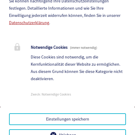
Sie können nachfolgend Ihre Datenschutzeinstellungen
festlegen.
Detaillierte Informationen und wie Sie Ihre
Einwilligung jederzeit widerrufen können, finden Sie in unserer
Datenschutzerklärung
.
Marktgemeinde Paternion
Notwendige Cookies
(immer notwendig)
Hauptstraße 83, 9711 Paternion
Diese Cookies sind notwendig, um die
Telefon:
+43 (4245) 28 88 0
Kernfunktionalität dieser Website zu ermöglichen.
Fax: +43 (4245) 28 88 - 40
Aus diesem Grund können Sie diese Kategorie nicht
deaktivieren.
E-Mail:
paternion@ktn.gde.at
Parteienverkehr:
Zweck
:
Notwendige Cookies
Heute,
07:00 - 12:30
Amtsstunden:
Heute,
07:00 - 12:30 , 13:00 - 15:00
Einstellungen speichern
Mehr...