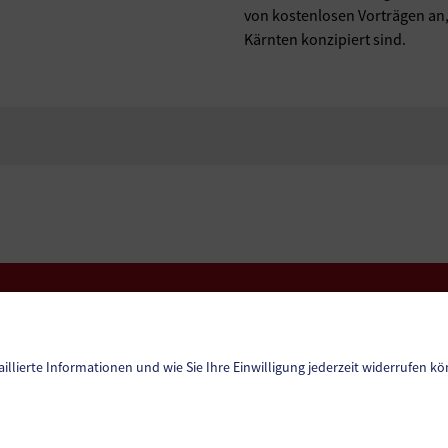
von kostenlosen Vorträgen an, 
Kärnten konzipiert sind.
Amtssignatur
Datenschutz
Sitemap
aillierte Informationen und wie Sie Ihre Einwilligung jederzeit widerrufen kö
Impressum