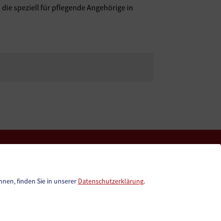
die speziell für pflegende Angehörige in
Geko digital Gemeinde-App
Gemeindezeitung
nnen, finden Sie in unserer
Datenschutzerklärung
.
Neuigkeiten
Termine