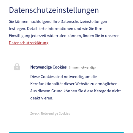
VERANSTALTER :
Rudolf Duda
Datenschutzeinstellungen
Sie können nachfolgend Ihre Datenschutzeinstellungen
festlegen.
Detaillierte Informationen und wie Sie Ihre
Einwilligung jederzeit widerrufen können, finden Sie in unserer
Datenschutzerklärung
.
Marktgemeinde Paternion
Notwendige Cookies
(immer notwendig)
Hauptstraße 83, 9711 Paternion
Diese Cookies sind notwendig, um die
Telefon:
+43 (4245) 28 88 0
Kernfunktionalität dieser Website zu ermöglichen.
Fax: +43 (4245) 28 88 - 40
Aus diesem Grund können Sie diese Kategorie nicht
deaktivieren.
E-Mail:
paternion@ktn.gde.at
Parteienverkehr:
Zweck
:
Notwendige Cookies
Heute,
Geschlossen
Amtsstunden: