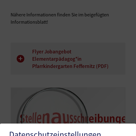
Nähere Informationen finden Sie im beigefügten
Informationsblatt!
Flyer Jobangebot
Elementarpädagog*in
Pfarrkindergarten Feffernitz (
PDF
)
Datenschutzeinstellungen