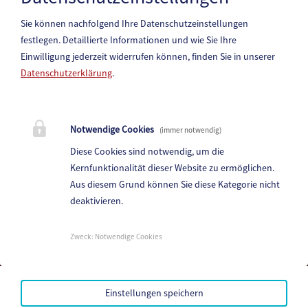
Sie können nachfolgend Ihre Datenschutzeinstellungen
festlegen.
Detaillierte Informationen und wie Sie Ihre
Einwilligung jederzeit widerrufen können, finden Sie in unserer
Datenschutzerklärung
.
Marktgemeinde Paternion
Notwendige Cookies
(immer notwendig)
Hauptstraße 83, 9711 Paternion
Diese Cookies sind notwendig, um die
Telefon:
+43 (4245) 28 88 0
Kernfunktionalität dieser Website zu ermöglichen.
Fax: +43 (4245) 28 88 - 40
Aus diesem Grund können Sie diese Kategorie nicht
deaktivieren.
E-Mail:
paternion@ktn.gde.at
Parteienverkehr:
Zweck
:
Notwendige Cookies
Heute,
Geschlossen
Amtsstunden:
Heute,
Geschlossen
Einstellungen speichern