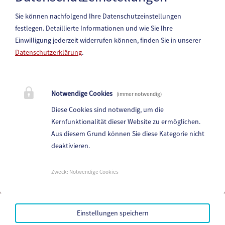
Sie können nachfolgend Ihre Datenschutzeinstellungen
festlegen.
Detaillierte Informationen und wie Sie Ihre
Einwilligung jederzeit widerrufen können, finden Sie in unserer
Datenschutzerklärung
.
Marktgemeinde Paternion
Notwendige Cookies
(immer notwendig)
Hauptstraße 83, 9711 Paternion
Diese Cookies sind notwendig, um die
Telefon:
+43 (4245) 28 88 0
Kernfunktionalität dieser Website zu ermöglichen.
Fax: +43 (4245) 28 88 - 40
Aus diesem Grund können Sie diese Kategorie nicht
deaktivieren.
E-Mail:
paternion@ktn.gde.at
Parteienverkehr:
Zweck
:
Notwendige Cookies
Heute,
07:00 - 12:30
Amtsstunden:
Heute,
07:00 - 12:30 , 13:00 - 15:00
Einstellungen speichern