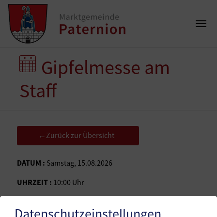
Gipfelmesse am
Staff
Zurück zur Übersicht
←
DATUM :
Samstag, 15.08.2026
UHRZEIT :
10:00 Uhr
ORT :
Staff
Datenschutzeinstellungen